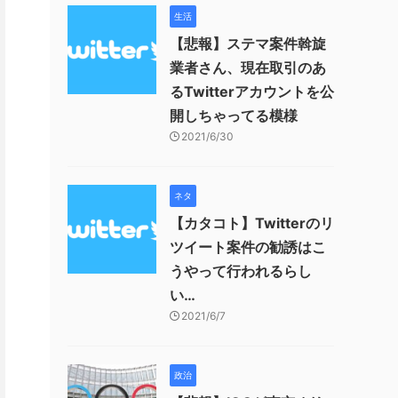
生活
【悲報】ステマ案件斡旋
業者さん、現在取引のあ
るTwitterアカウントを公
開しちゃってる模様
2021/6/30
ネタ
【カタコト】Twitterのリ
ツイート案件の勧誘はこ
うやって行われるらし
い…
2021/6/7
政治