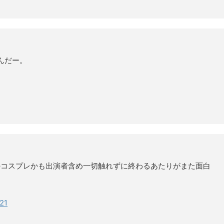
んだー。
。
のコスプレかも出演者含め一切触れずに終わるあたりがまた面白
21