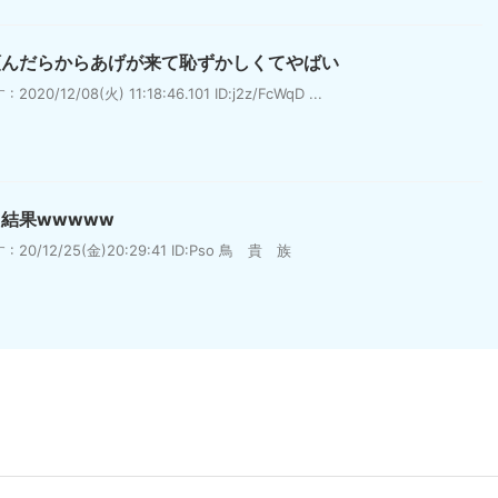
頼んだらからあげが来て恥ずかしくてやばい
12/08(火) 11:18:46.101 ID:j2z/FcWqD ...
結果wwwww
0/12/25(金)20:29:41 ID:Pso 鳥 貴 族