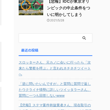
【悲報】IOCが東京オリ
ンピックの中止条件をつ
いに明かしてしまう
2021/5/28
最近の投稿
スロッターさん、元カノに会いに行ったら「次
来たら警察を呼ぶ」と言われネチネチツイート
へ
「逆に問いたいんですが」と質問に質問で返し
たウクライナ情勢に詳しいツイッタラーさん、
質問に一つも回答しないwww
【悲報】ステマ案件斡旋業者さん、現在取引の