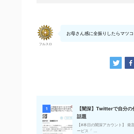
お母さん感に全振りしたらマツコ
フルスロ
【闇深】Twitterで自
1
話題
【#本日の闇深アカウント】 発言代
ービス「 ...