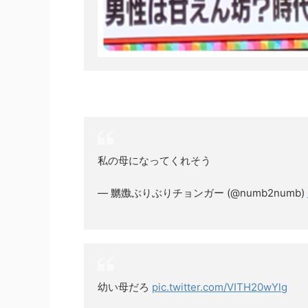
私の母になってくれそう
— 嬲嫐ぶりぶりチョンガー (@numb2numb)
幼い母だろ
pic.twitter.com/VITH20wYlg