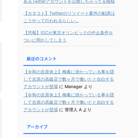
あるTwitterアカウントを公開しちゃってる模様
【カタコト】Twitterのリツイート案件の勧誘は
こうやって行われるらしい…
【悲報】IOCが東京オリンピックの中止条件を
ついに明かしてしまう
最近のコメント
【令和の吉原炎上】梅毒に掛かっている事を隠
して吉原の高級店で数ヶ月で働いたと自白する
アカウントが登場
に
Manager
より
【令和の吉原炎上】梅毒に掛かっている事を隠
して吉原の高級店で数ヶ月で働いたと自白する
アカウントが登場
に
管理人 A
より
アーカイブ