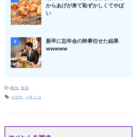
からあげが来て恥ずかしくてやば
い
新卒に忘年会の幹事任せた結果
3
wwwww
-
政治
,
生活
-
コロナ
,
パチンコ